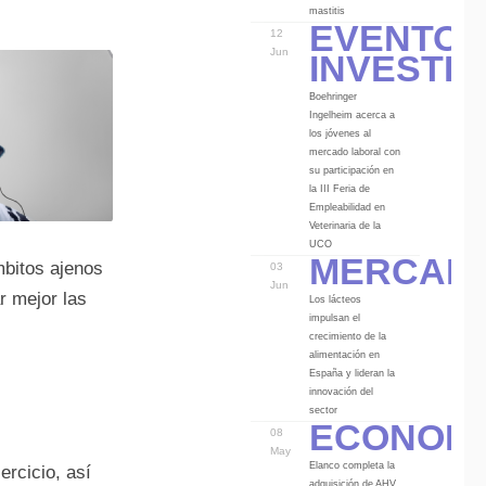
Eventos
mastitis
12
Investi
Jun
Boehringer
Ingelheim acerca a
los jóvenes al
mercado laboral con
su participación en
la III Feria de
Empleabilidad en
Veterinaria de la
Mercad
UCO
mbitos ajenos
03
Jun
r mejor las
Los lácteos
impulsan el
crecimiento de la
alimentación en
España y lideran la
innovación del
Econom
sector
08
May
Elanco completa la
ercicio, así
adquisición de AHV,