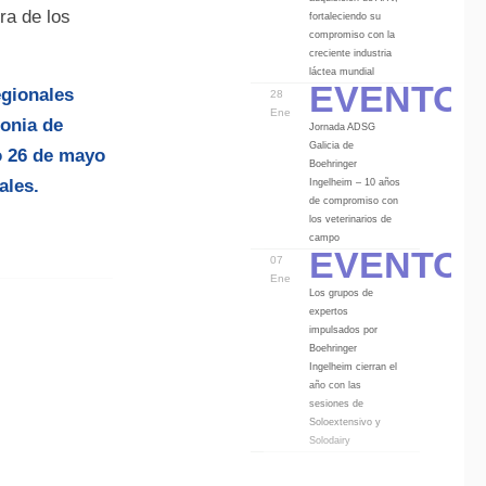
ra de los
fortaleciendo su
compromiso con la
creciente industria
Eventos
láctea mundial
gionales
28
Ene
onia de
Jornada ADSG
Galicia de
o 26 de mayo
Boehringer
Ingelheim – 10 años
ales.
de compromiso con
los veterinarios de
Eventos
campo
07
Ene
Los grupos de
expertos
impulsados por
Boehringer
Ingelheim cierran el
año con las
sesiones de
Soloextensivo y
Solodairy