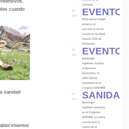
intensivos,
Eventos
Zoonosis
bles cuando
30
Jun
MSD Animal Health
refuerza su
cercanía al sector
vacuno en los Beef
Awards 2026 de
Eventos
Provacuno
19
Jun
Boehringer
Ingelheim impulsa
el bienestar
emocional y la
salud laboral
veterinaria en el
Sanidad
Congreso ANEMBE
la sanidad
15
Jun
Boehringer
Ingelheim presenta
en el Congreso
ANEMBE su nueva
vacuna para el
tablecimientos
control de la