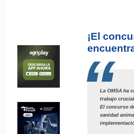
¡El concu
encuentra
La OMSA ha cr
trabajo crucia
El concurso de
sanidad anima
implementació