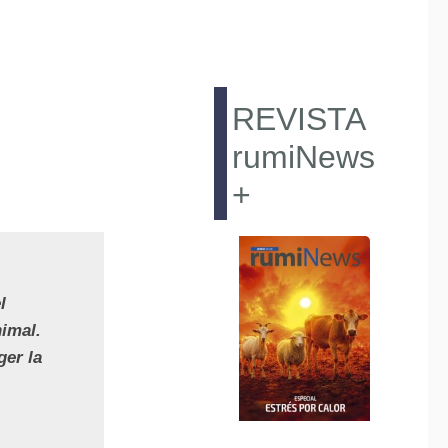
REVISTA
rumiNews
+
l
nimal.
ger la