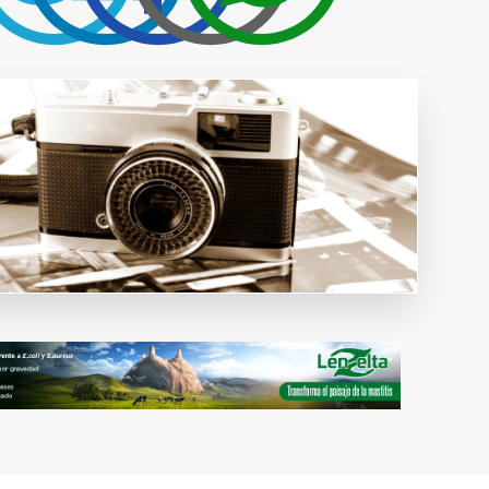
Publicidad y
colaboraciones
Contactar
Contactar con
rumiNews
estar