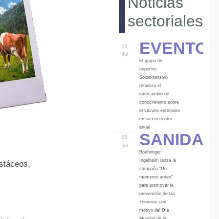
Noticias
sectoriales
Eventos
15
Jul
El grupo de
expertos
Soloextensivo
refuerza el
intercambio de
conocimiento sobre
el vacuno extensivo
en su encuentro
Sanidad
anual
08
Jul
Boehringer
Ingelheim lanza la
ustáceos,
campaña “Un
momento antes”
para promover la
prevención de las
zoonosis con
motivo del Día
Mundial de la