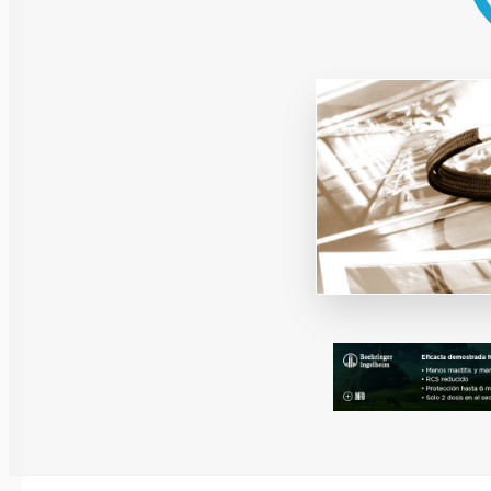
Reproducción y
Genética
Sanidad
Economía
Instalaciones
Equipos
Eventos
Bioseguridad
Legislación
Manejo y Bien
Mercados
Patología
Sostenibilidad