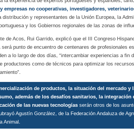
á la experiencia de expertos portugueses y españoles, tant
 empresas no cooperativas, investigadores, veterinario
a distribución y representantes de la Unión Europea, la Admi
portuguesa y los Gobiernos regionales de las zonas de influ
nte de Acos, Rui Garrido, explicó que el III Congreso Hispa
 será punto de encuentro de centenares de profesionales e
en a lo largo de dos días, “intercambiar experiencias a fin d
e productores como de técnicos para optimizar los recursos
amiento”.
mercialización de productos, la situación del mercado y 
umo, además de los desafíos sanitarios, la integración 
icación de las nuevas tecnologías
serán otros de los asun
 subrayó Agustín González, de la Federación Andaluza de Ag
a Animal.