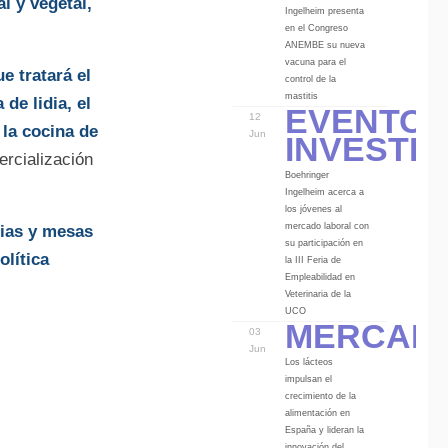
l y vegetal,
Ingelheim presenta
en el Congreso
ANEMBE su nueva
vacuna para el
e tratará el
control de la
Eventos
mastitis
de lidia, el
12
Investi
 la cocina de
Jun
ercialización
Boehringer
Ingelheim acerca a
los jóvenes al
mercado laboral con
ias y mesas
su participación en
olítica
la III Feria de
Empleabilidad en
Veterinaria de la
Mercad
UCO
03
Jun
Los lácteos
impulsan el
crecimiento de la
alimentación en
España y lideran la
innovación del