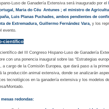
ispano-Luso de Ganadería Extensiva será inaugurado por el
Portugal, Maria do Céu Antunes
; el ministro de Agricult
paña, Luis Planas Puchades, ambos pendientes de confir
unta de Extremadura, Guillermo Fernández Vara,
y los rep
l evento.
-científico
científico del III Congreso Hispano-Luso de Ganadería Exte
mbre con una ponencia inaugural sobre las “Estrategias europ
, a cargo de la Comisión Europea, que dará paso a la prim
á la producción animal extensiva, donde se analizarán aspe
nces tecnológicos en la ganadería extensiva y los modelos d
hesa/Montado.
e mesas redondas: