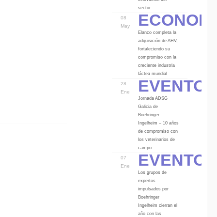
Econom
sector
08
May
Elanco completa la
adquisición de AHV,
fortaleciendo su
compromiso con la
creciente industria
Eventos
láctea mundial
28
Ene
Jornada ADSG
Galicia de
Boehringer
Ingelheim – 10 años
de compromiso con
los veterinarios de
Eventos
campo
07
Ene
Los grupos de
expertos
impulsados por
Boehringer
Ingelheim cierran el
año con las