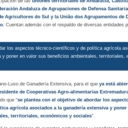
icipación de las
uniones territoriales de Andalucía, Castill
deración Andaluza de Agrupaciones de Defensa Sanitaria
 Agricultores do Sul y la Uniâo dos Agrupamentos de 
o.
Cuentan además con el respaldo de diversas entidades p
ar los aspectos técnico-científicos y de política agrícola a
 y poner en valor sus beneficios ambientales, territoriales
pano-Luso de Ganadería Extensiva, para el que
ya está abier
esidente de Cooperativas Agro-alimentarias Extremadur
do que “
se plantea con el objetivo de abordar los aspect
ítica agrícola asociados a la ganadería extensiva y poner
les, territoriales, económicos y sociales
”.