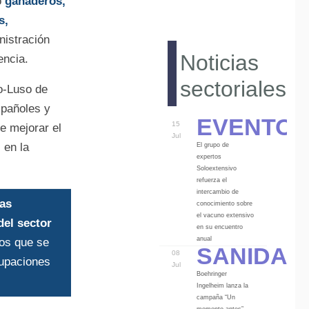
o
ganaderos,
s,
nistración
Noticias
encia.
sectoriales
no-Luso de
spañoles y
Eventos
15
e mejorar el
Jul
 en la
El grupo de
expertos
Soloextensivo
refuerza el
intercambio de
las
conocimiento sobre
el vacuno extensivo
del sector
en su encuentro
Sanidad
anual
tos que se
08
rupaciones
Jul
Boehringer
Ingelheim lanza la
campaña “Un
momento antes”