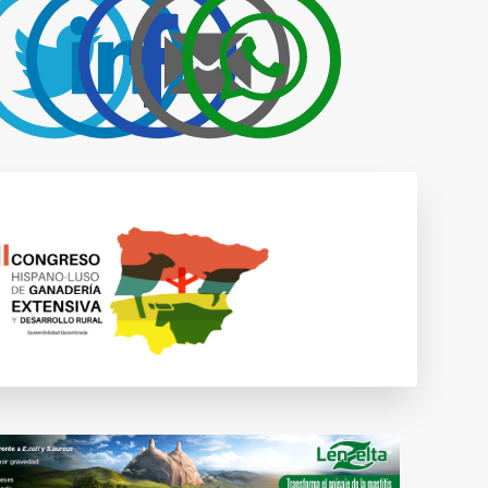
Publicidad y
colaboraciones
Contactar
Contactar con
rumiNews
estar