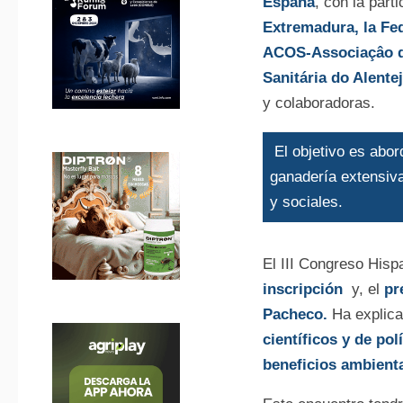
España
, con la part
Extremadura,
la Fe
ACOS-Associaçâo de
Sanitária do Alentej
y colaboradoras.
El objetivo es abord
ganadería extensiva
y sociales.
El III Congreso His
inscripción
y, el
pr
Pacheco.
Ha explica
científicos y de pol
beneficios ambienta