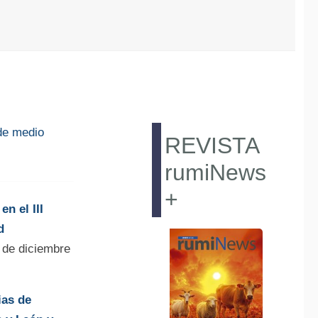
de medio
REVISTA
rumiNews
+
n el III
d
 de diciembre
ias de