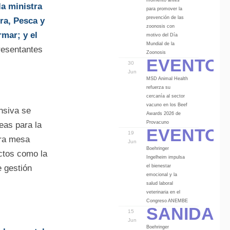
la ministra
para promover la
prevención de las
ura, Pesca y
zoonosis con
mar; y el
motivo del Día
Mundial de la
resentantes
Eventos
Zoonosis
30
Jun
MSD Animal Health
refuerza su
cercanía al sector
vacuno en los Beef
nsiva se
Awards 2026 de
Eventos
Provacuno
eas para la
19
era mesa
Jun
Boehringer
ctos como la
Ingelheim impulsa
el bienestar
e gestión
emocional y la
salud laboral
veterinaria en el
Sanidad
Congreso ANEMBE
15
Jun
Boehringer