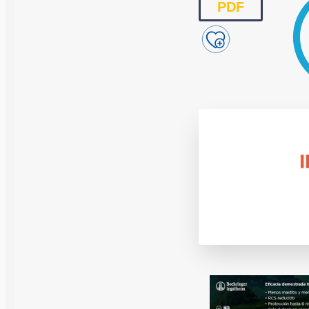
Reproducción y
PDF
Genética
Sanidad
Economía
Instalaciones
Equipos
Eventos
Bioseguridad
Legislación
Manejo y Bien
Mercados
Patología
Sostenibilidad