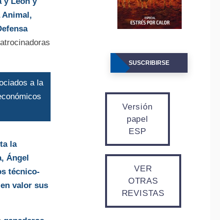
a y León y
 Animal,
Defensa
atrocinadoras
SUSCRIBIRSE
sociados a la
, económicos
Versión
papel
ESP
ta la
a, Ángel
VER
os técnico-
OTRAS
 en valor sus
REVISTAS