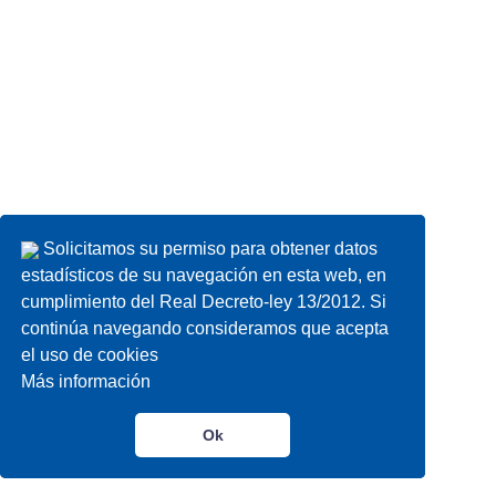
Solicitamos su permiso para obtener datos
Solicitamos su permiso para obtener datos
estadísticos de su navegación en esta web, en
estadísticos de su navegación en esta web, en
cumplimiento del Real Decreto-ley 13/2012. Si
cumplimiento del Real Decreto-ley 13/2012. Si
continúa navegando consideramos que acepta
continúa navegando consideramos que acepta
el uso de cookies
el uso de cookies
Más información
Más información
Ok
Ok