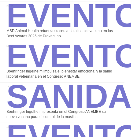
Event
30 Jun
Event
MSD Animal Health refuerza su cercanía al sector vacuno en los
Beef Awards 2026 de Provacuno
Alterna
19 Jun
Sanida
Boehringer Ingelheim impulsa el bienestar emocional y la salud
laboral veterinaria en el Congreso ANEMBE
15 Jun
Event
Boehringer Ingelheim presenta en el Congreso ANEMBE su
nueva vacuna para el control de la mastitis
12 Jun