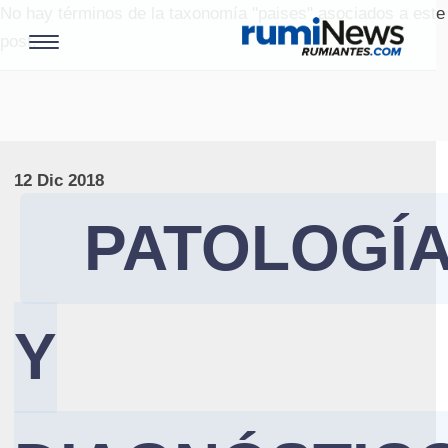
No hay términos de la taxonomía "paises" asociados a este
post.
12 Dic 2018
PATOLOGÍ
Y