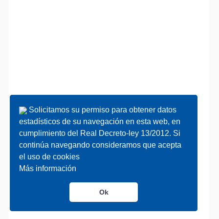
Solicitamos su permiso para obtener datos
Solicitamos su permiso para obtener datos
estadísticos de su navegación en esta web, en
estadísticos de su navegación en esta web, en
cumplimiento del Real Decreto-ley 13/2012. Si
cumplimiento del Real Decreto-ley 13/2012. Si
continúa navegando consideramos que acepta
continúa navegando consideramos que acepta
el uso de cookies
el uso de cookies
Más información
Más información
Ok
Ok