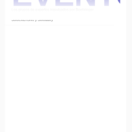
Los grupos de expertos impulsados por Boehringer
Ingelheim cierran el año con las sesiones de
Soloextensivo y Solodairy