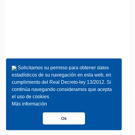
Solicitamos su permiso para obtener datos
Solicitamos su permiso para obtener datos
estadísticos de su navegación en esta web, en
estadísticos de su navegación en esta web, en
cumplimiento del Real Decreto-ley 13/2012. Si
cumplimiento del Real Decreto-ley 13/2012. Si
continúa navegando consideramos que acepta
continúa navegando consideramos que acepta
el uso de cookies
el uso de cookies
Más información
Más información
Ok
Ok