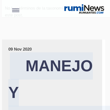
No hay términos de la taxonomía "paises" asociados a
este post.
09 Nov 2020
MANEJO
Y