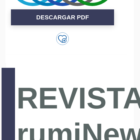
DESCARGAR PDF
REVIST
rumiNe