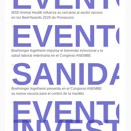
Event
MSD Animal Health refuerza su cercanía al sector vacuno
en los Beef Awards 2026 de Provacuno
19 Jun
Alte
Sanid
Boehringer Ingelheim impulsa el bienestar emocional y la
salud laboral veterinaria en el Congreso ANEMBE
15 Jun
Event
Boehringer Ingelheim presenta en el Congreso ANEMBE
su nueva vacuna para el control de la mastitis
Invest
12 Jun