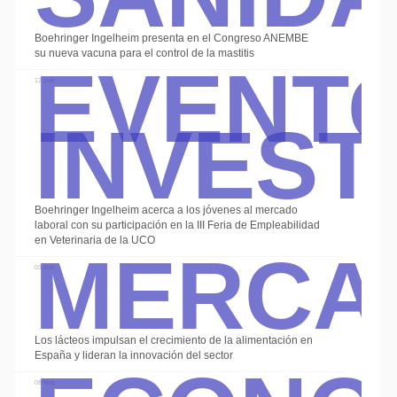
Event
Boehringer Ingelheim presenta en el Congreso ANEMBE
su nueva vacuna para el control de la mastitis
Invest
12 Jun
Boehringer Ingelheim acerca a los jóvenes al mercado
Merca
laboral con su participación en la III Feria de Empleabilidad
en Veterinaria de la UCO
03 Jun
Econo
Los lácteos impulsan el crecimiento de la alimentación en
España y lideran la innovación del sector
08 May