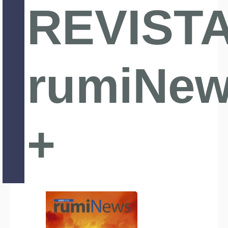
REVIST
rumiNe
+