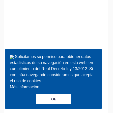
Solicitamos su permiso para obtener datos
Solicitamos su permiso para obtener datos
estadísticos de su navegación en esta web, en
estadísticos de su navegación en esta web, en
cumplimiento del Real Decreto-ley 13/2012. Si
cumplimiento del Real Decreto-ley 13/2012. Si
continúa navegando consideramos que acepta
continúa navegando consideramos que acepta
el uso de cookies
el uso de cookies
Más información
Más información
Ok
Ok