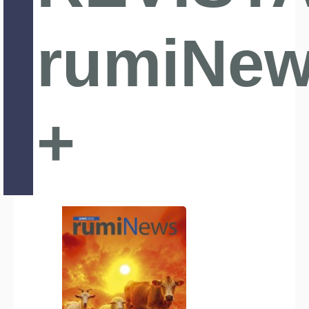
rumiNe
+