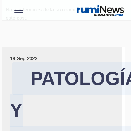
No hay términos de la taxonomía "paises" asociados a
este post.
19 Sep 2023
PATOLOGÍ
Y