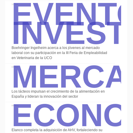
Event
Invest
12 Jun
Boehringer Ingelheim acerca a los jóvenes al mercado
Merca
laboral con su participación en la III Feria de Empleabilidad
en Veterinaria de la UCO
03 Jun
Econo
Los lácteos impulsan el crecimiento de la alimentación en
España y lideran la innovación del sector
08 May
Elanco completa la adquisición de AHV, fortaleciendo su