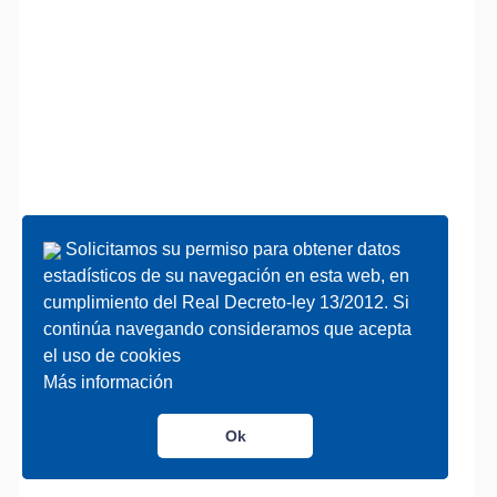
Solicitamos su permiso para obtener datos
Solicitamos su permiso para obtener datos
estadísticos de su navegación en esta web, en
estadísticos de su navegación en esta web, en
cumplimiento del Real Decreto-ley 13/2012. Si
cumplimiento del Real Decreto-ley 13/2012. Si
continúa navegando consideramos que acepta
continúa navegando consideramos que acepta
el uso de cookies
el uso de cookies
Más información
Más información
Ok
Ok