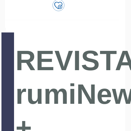
REVIST
rumiNe
+