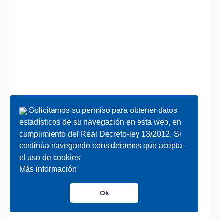
Solicitamos su permiso para obtener datos
Solicitamos su permiso para obtener datos
estadísticos de su navegación en esta web, en
estadísticos de su navegación en esta web, en
cumplimiento del Real Decreto-ley 13/2012. Si
cumplimiento del Real Decreto-ley 13/2012. Si
continúa navegando consideramos que acepta
continúa navegando consideramos que acepta
el uso de cookies
el uso de cookies
Más información
Más información
Ok
Ok