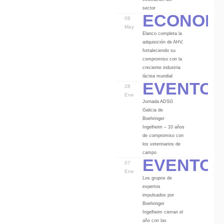
Econom
sector
08
May
Elanco completa la
adquisición de AHV,
fortaleciendo su
compromiso con la
creciente industria
Eventos
láctea mundial
28
Ene
Jornada ADSG
Galicia de
Boehringer
Ingelheim – 10 años
de compromiso con
los veterinarios de
Eventos
campo
07
Ene
Los grupos de
expertos
impulsados por
Boehringer
Ingelheim cierran el
año con las