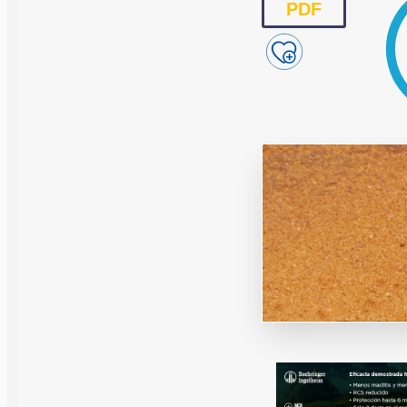
Reproducción y
PDF
Genética
Sanidad
Economía
Instalaciones
Equipos
Eventos
Bioseguridad
Legislación
Manejo y Bien
Mercados
Patología
Sostenibilidad