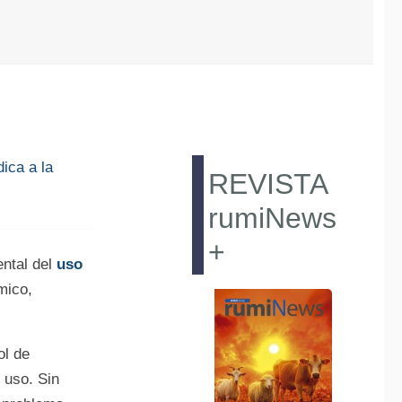
ica a la
REVISTA
rumiNews
+
ntal del
uso
mico,
ol de
 uso. Sin