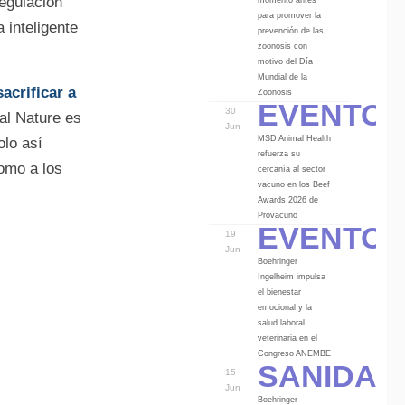
egulación
para promover la
 inteligente
prevención de las
zoonosis con
motivo del Día
Mundial de la
acrificar a
Eventos
Zoonosis
30
al Nature es
Jun
MSD Animal Health
olo así
refuerza su
como a los
cercanía al sector
vacuno en los Beef
Awards 2026 de
Eventos
Provacuno
19
Jun
Boehringer
Ingelheim impulsa
el bienestar
emocional y la
salud laboral
veterinaria en el
Sanidad
Congreso ANEMBE
15
Jun
Boehringer