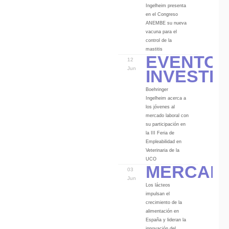
Ingelheim presenta
en el Congreso
ANEMBE su nueva
vacuna para el
control de la
Eventos
mastitis
12
Investi
Jun
Boehringer
Ingelheim acerca a
los jóvenes al
mercado laboral con
su participación en
la III Feria de
Empleabilidad en
Veterinaria de la
Mercad
UCO
03
Jun
Los lácteos
impulsan el
crecimiento de la
alimentación en
España y lideran la
innovación del