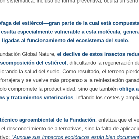
ón sistemática, incluso de forma preventiva, oculta un seri
faga del estiércol—gran parte de la cual está compuest
esulta especialmente vulnerable a esta molécula, gener
ligadas al funcionamiento del ecosistema del suelo.
undación Global Nature,
el declive de estos insectos redu
scomposición del estiércol,
dificultando la regeneración d
iorando la salud del suelo. Como resultado, el terreno pierde 
 forrajera y se vuelve más propenso a la reinfestación gana
solo compromete la productividad, sino que también
obliga a
tes y tratamientos veterinarios
, inflando los costes y ampli
 técnico agroambiental de la Fundación
, enfatiza que el v
el desconocimiento de alternativas, sino la falta de aplicaci
tivo:
“Aunque sus impactos ecológicos están bien document