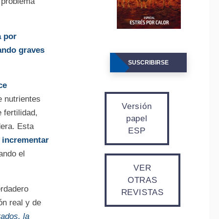
o problema
a por
ando graves
SUSCRIBIRSE
ce
e nutrientes
Versión
fertilidad,
papel
dera. Esta
ESP
 incrementar
ando el
VER
OTRAS
erdadero
REVISTAS
ón real y de
ados, la