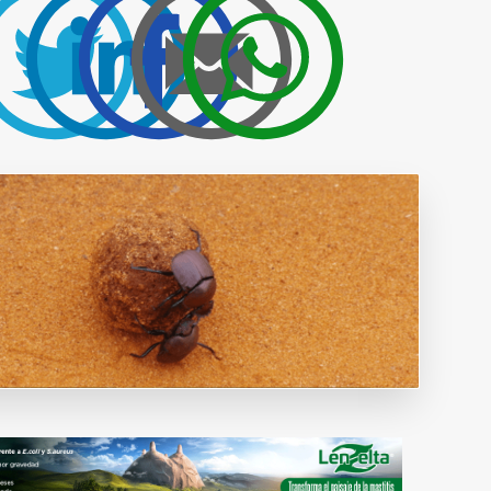
Publicidad y
colaboraciones
Contactar
Contactar con
rumiNews
estar