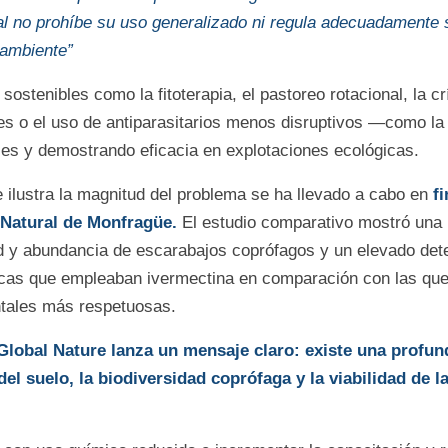
al no prohíbe su uso generalizado ni regula adecuadamente 
 ambiente”
ostenibles como la fitoterapia, el pastoreo rotacional, la c
es o el uso de antiparasitarios menos disruptivos —como la
es y demostrando eficacia en explotaciones ecológicas.
 ilustra la magnitud del problema se ha llevado a cabo en
fi
 Natural de Monfragüe.
El estudio comparativo mostró una
d y abundancia de escarabajos coprófagos y un elevado dete
incas que empleaban ivermectina en comparación con las qu
ntales más respetuosas.
Global Nature lanza un mensaje claro: existe una profu
del suelo, la biodiversidad coprófaga y la viabilidad de l