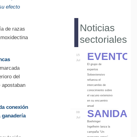
su efecto
Noticias
ría de razas
sectoriales
 moxidectina
Eventos
15
ncas
Jul
El grupo de
 marcada
expertos
Soloextensivo
rioro del
refuerza el
e apostaban
intercambio de
conocimiento sobre
el vacuno extensivo
en su encuentro
Sanidad
anual
nda conexión
08
a ganadería
Jul
Boehringer
Ingelheim lanza la
campaña “Un
momento antes”