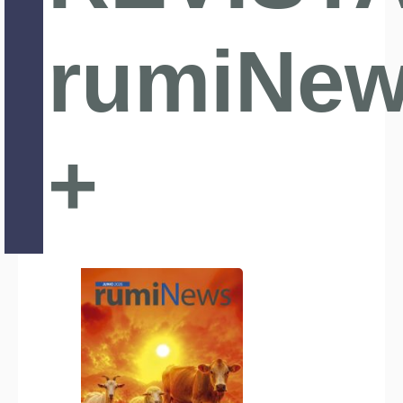
rumiNe
+