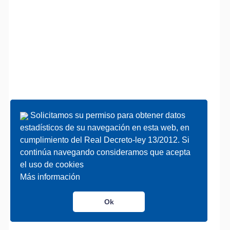
Solicitamos su permiso para obtener datos
Solicitamos su permiso para obtener datos
estadísticos de su navegación en esta web, en
estadísticos de su navegación en esta web, en
cumplimiento del Real Decreto-ley 13/2012. Si
cumplimiento del Real Decreto-ley 13/2012. Si
continúa navegando consideramos que acepta
continúa navegando consideramos que acepta
el uso de cookies
el uso de cookies
Más información
Más información
Ok
Ok