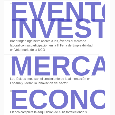
Event
Invest
12 Jun
Boehringer Ingelheim acerca a los jóvenes al mercado
Merca
laboral con su participación en la III Feria de Empleabilidad
en Veterinaria de la UCO
03 Jun
Econo
Los lácteos impulsan el crecimiento de la alimentación en
España y lideran la innovación del sector
08 May
Elanco completa la adquisición de AHV, fortaleciendo su