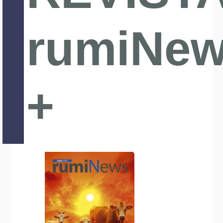
rumiNe
+