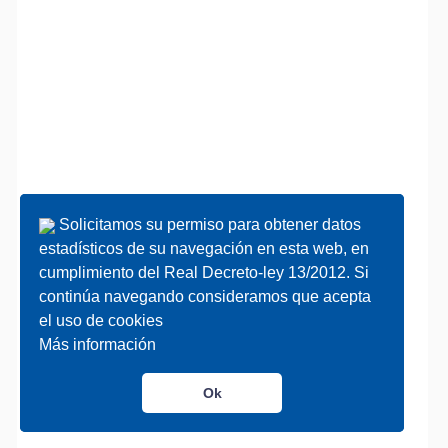
Solicitamos su permiso para obtener datos
Solicitamos su permiso para obtener datos
estadísticos de su navegación en esta web, en
estadísticos de su navegación en esta web, en
cumplimiento del Real Decreto-ley 13/2012. Si
cumplimiento del Real Decreto-ley 13/2012. Si
continúa navegando consideramos que acepta
continúa navegando consideramos que acepta
el uso de cookies
el uso de cookies
Más información
Más información
Ok
Ok