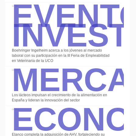
Event
Invest
12 Jun
Boehringer Ingelheim acerca a los jóvenes al mercado
Merca
laboral con su participación en la III Feria de Empleabilidad
en Veterinaria de la UCO
03 Jun
Econo
Los lácteos impulsan el crecimiento de la alimentación en
España y lideran la innovación del sector
08 May
Elanco completa la adquisición de AHV, fortaleciendo su