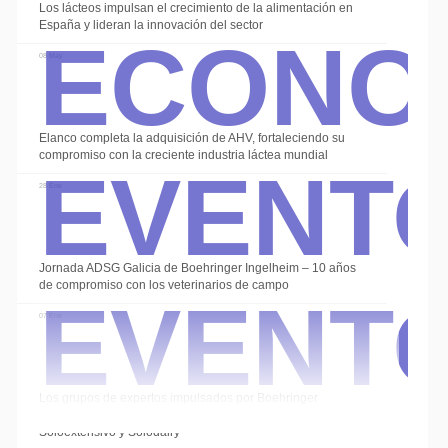
Econo
Los lácteos impulsan el crecimiento de la alimentación en
España y lideran la innovación del sector
08 May
Event
Elanco completa la adquisición de AHV, fortaleciendo su
compromiso con la creciente industria láctea mundial
28 Ene
Event
Jornada ADSG Galicia de Boehringer Ingelheim – 10 años
de compromiso con los veterinarios de campo
07 Ene
Los grupos de expertos impulsados por Boehringer
Ingelheim cierran el año con las sesiones de
Soloextensivo y Solodairy