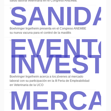
Sanid
salud laboral veterinaria en el Congreso ANEMBE
15 Jun
Event
Boehringer Ingelheim presenta en el Congreso ANEMBE
su nueva vacuna para el control de la mastitis
Invest
12 Jun
Boehringer Ingelheim acerca a los jóvenes al mercado
Merca
laboral con su participación en la III Feria de Empleabilidad
en Veterinaria de la UCO
03 Jun