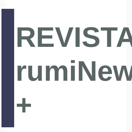
REVIST
rumiNe
+