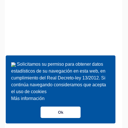
Solicitamos su permiso para obtener datos
Solicitamos su permiso para obtener datos
estadísticos de su navegación en esta web, en
estadísticos de su navegación en esta web, en
cumplimiento del Real Decreto-ley 13/2012. Si
cumplimiento del Real Decreto-ley 13/2012. Si
continúa navegando consideramos que acepta
continúa navegando consideramos que acepta
el uso de cookies
el uso de cookies
Más información
Más información
Ok
Ok