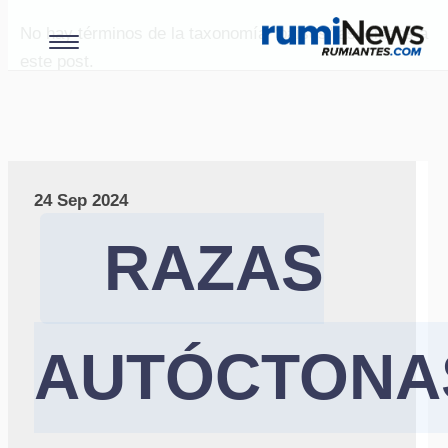
No hay términos de la taxonomía "paises" asociados a
este post.
24 Sep 2024
RAZAS
AUTÓCTONA