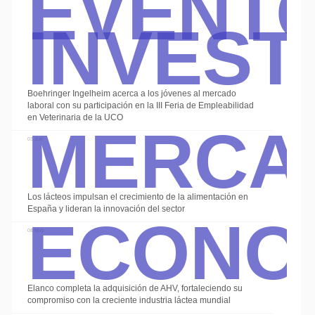
Event
Invest
Boehringer Ingelheim acerca a los jóvenes al mercado
Merca
laboral con su participación en la III Feria de Empleabilidad
en Veterinaria de la UCO
03 Jun
Econo
Los lácteos impulsan el crecimiento de la alimentación en
España y lideran la innovación del sector
08 May
Elanco completa la adquisición de AHV, fortaleciendo su
compromiso con la creciente industria láctea mundial