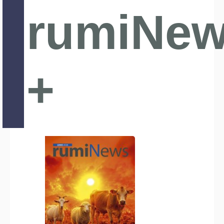
rumiNe
+