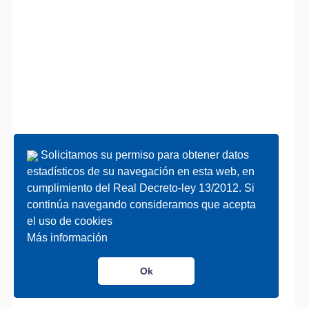
Solicitamos su permiso para obtener datos
Solicitamos su permiso para obtener datos
estadísticos de su navegación en esta web, en
estadísticos de su navegación en esta web, en
cumplimiento del Real Decreto-ley 13/2012. Si
cumplimiento del Real Decreto-ley 13/2012. Si
continúa navegando consideramos que acepta
continúa navegando consideramos que acepta
el uso de cookies
el uso de cookies
Más información
Más información
Ok
Ok