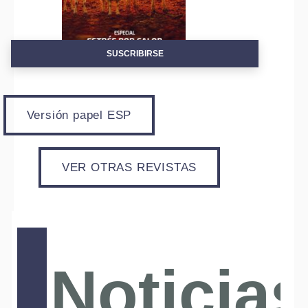
SUSCRIBIRSE
Alte
Versión papel ESP
VER OTRAS REVISTAS
Noticias