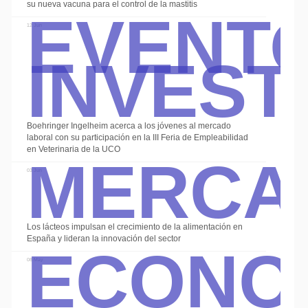
Event
su nueva vacuna para el control de la mastitis
Invest
12 Jun
Boehringer Ingelheim acerca a los jóvenes al mercado
Merca
laboral con su participación en la III Feria de Empleabilidad
en Veterinaria de la UCO
03 Jun
Econo
Los lácteos impulsan el crecimiento de la alimentación en
España y lideran la innovación del sector
08 May