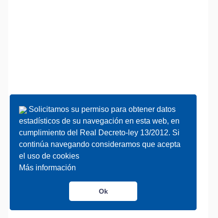
Solicitamos su permiso para obtener datos
Solicitamos su permiso para obtener datos
estadísticos de su navegación en esta web, en
estadísticos de su navegación en esta web, en
cumplimiento del Real Decreto-ley 13/2012. Si
cumplimiento del Real Decreto-ley 13/2012. Si
continúa navegando consideramos que acepta
continúa navegando consideramos que acepta
el uso de cookies
el uso de cookies
Más información
Más información
Ok
Ok