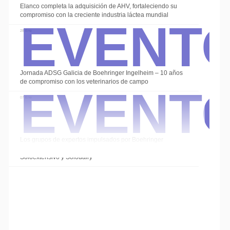
Event
Elanco completa la adquisición de AHV, fortaleciendo su
compromiso con la creciente industria láctea mundial
28 Ene
Event
Jornada ADSG Galicia de Boehringer Ingelheim – 10 años
de compromiso con los veterinarios de campo
07 Ene
Los grupos de expertos impulsados por Boehringer
Ingelheim cierran el año con las sesiones de
Soloextensivo y Solodairy