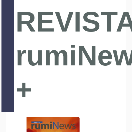
REVIST
rumiNe
+