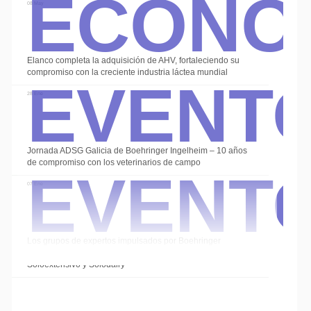
Econo
08 May
Event
Elanco completa la adquisición de AHV, fortaleciendo su
compromiso con la creciente industria láctea mundial
28 Ene
Event
Jornada ADSG Galicia de Boehringer Ingelheim – 10 años
de compromiso con los veterinarios de campo
07 Ene
Los grupos de expertos impulsados por Boehringer
Ingelheim cierran el año con las sesiones de
Soloextensivo y Solodairy