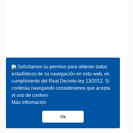
Solicitamos su permiso para obtener datos
Solicitamos su permiso para obtener datos
estadísticos de su navegación en esta web, en
estadísticos de su navegación en esta web, en
cumplimiento del Real Decreto-ley 13/2012. Si
cumplimiento del Real Decreto-ley 13/2012. Si
continúa navegando consideramos que acepta
continúa navegando consideramos que acepta
el uso de cookies
el uso de cookies
Más información
Más información
Ok
Ok