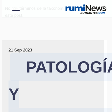
No hay términos de la taxonomía "paises" asociados a
este post.
21 Sep 2023
PATOLOGÍ
Y