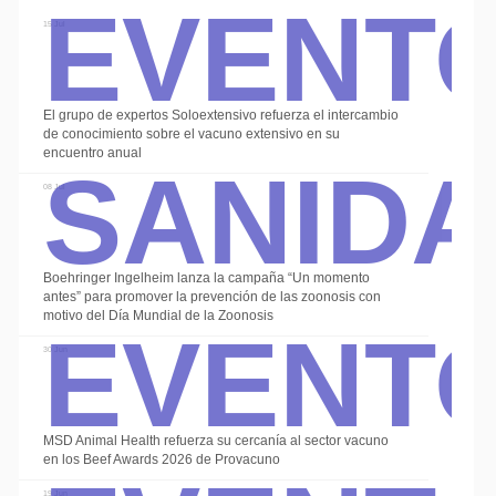
Event
15 Jul
El grupo de expertos Soloextensivo refuerza el intercambio
Sanid
de conocimiento sobre el vacuno extensivo en su
encuentro anual
Alte
08 Jul
Boehringer Ingelheim lanza la campaña “Un momento
Event
antes” para promover la prevención de las zoonosis con
motivo del Día Mundial de la Zoonosis
30 Jun
MSD Animal Health refuerza su cercanía al sector vacuno
en los Beef Awards 2026 de Provacuno
19 Jun