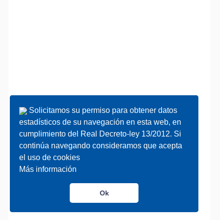
Solicitamos su permiso para obtener datos
Solicitamos su permiso para obtener datos
estadísticos de su navegación en esta web, en
estadísticos de su navegación en esta web, en
cumplimiento del Real Decreto-ley 13/2012. Si
cumplimiento del Real Decreto-ley 13/2012. Si
continúa navegando consideramos que acepta
continúa navegando consideramos que acepta
el uso de cookies
el uso de cookies
Más información
Más información
Ok
Ok