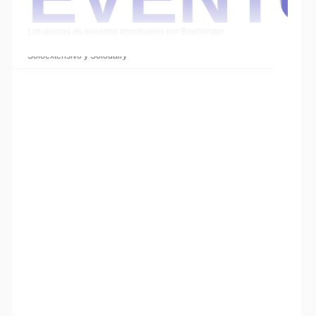
Los grupos de expertos impulsados por Boehringer
Ingelheim cierran el año con las sesiones de
Soloextensivo y Solodairy