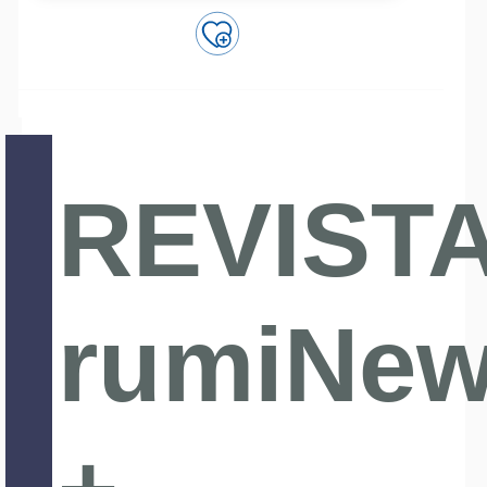
REVIST
rumiNe