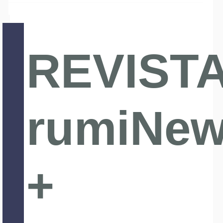
REVIST
rumiNe
+