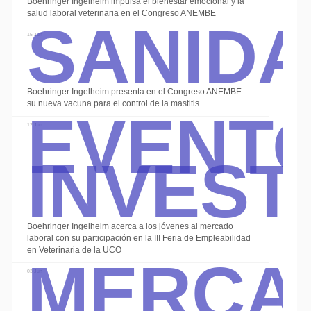
Sanid
Boehringer Ingelheim impulsa el bienestar emocional y la
salud laboral veterinaria en el Congreso ANEMBE
15 Jun
Event
Boehringer Ingelheim presenta en el Congreso ANEMBE
Alte
su nueva vacuna para el control de la mastitis
Invest
12 Jun
Boehringer Ingelheim acerca a los jóvenes al mercado
Merca
laboral con su participación en la III Feria de Empleabilidad
en Veterinaria de la UCO
03 Jun