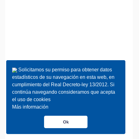
Solicitamos su permiso para obtener datos
Solicitamos su permiso para obtener datos
estadísticos de su navegación en esta web, en
estadísticos de su navegación en esta web, en
cumplimiento del Real Decreto-ley 13/2012. Si
cumplimiento del Real Decreto-ley 13/2012. Si
continúa navegando consideramos que acepta
continúa navegando consideramos que acepta
el uso de cookies
el uso de cookies
Más información
Más información
Ok
Ok