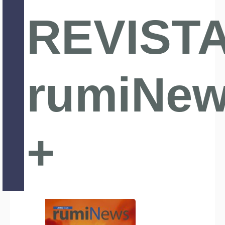
REVIST
rumiNe
+