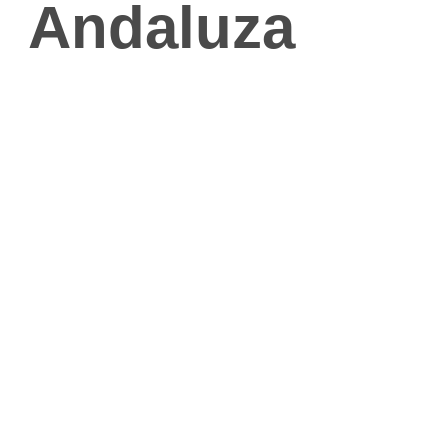
Andaluza
Anunci
Con