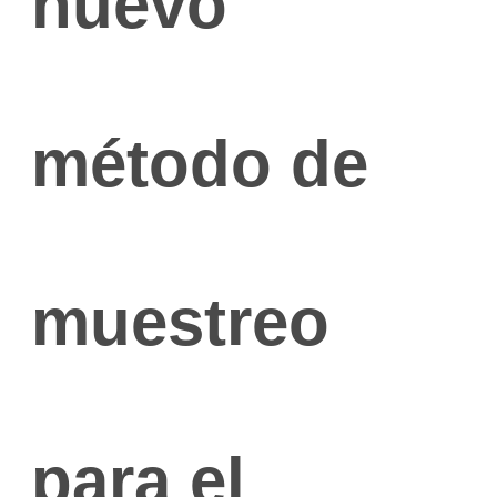
nuevo
método de
Co
Insta
muestreo
Manejo
Nutri
Patol
Repro
para el