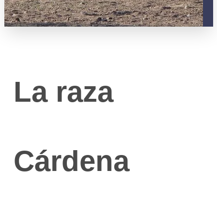
Poli
Republi
Colab
La raza
Publici
Cárdena
Conta