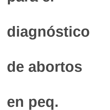
diagnóstico
de abortos
Salud y 
Diar
en peq.
Alternativas para un 
Aga