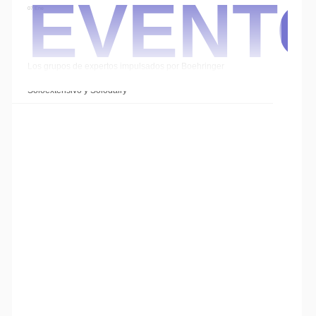
Event
07 Ene
Los grupos de expertos impulsados por Boehringer
Ingelheim cierran el año con las sesiones de
Soloextensivo y Solodairy