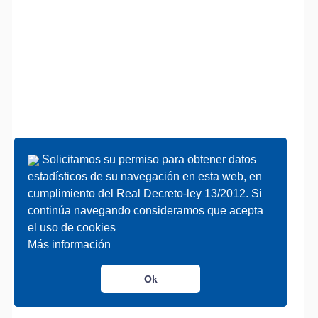
Solicitamos su permiso para obtener datos
Solicitamos su permiso para obtener datos
estadísticos de su navegación en esta web, en
estadísticos de su navegación en esta web, en
cumplimiento del Real Decreto-ley 13/2012. Si
cumplimiento del Real Decreto-ley 13/2012. Si
continúa navegando consideramos que acepta
continúa navegando consideramos que acepta
el uso de cookies
el uso de cookies
Más información
Más información
Ok
Ok