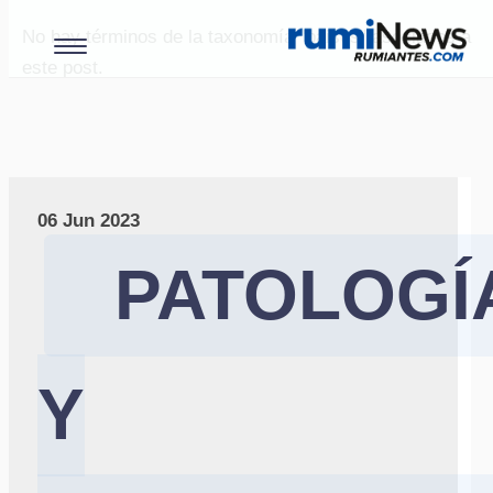
No hay términos de la taxonomía "paises" asociados a
este post.
06 Jun 2023
PATOLOGÍ
Y