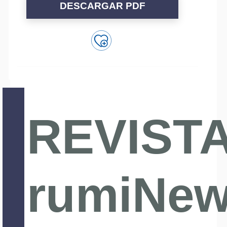
DESCARGAR PDF
REVIST
rumiNe