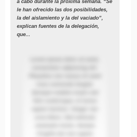
a cabo durante la próxima semana. “Se
le han ofrecido las dos posibilidades,
la del aislamiento y la del vaciado”,
explican fuentes de la delegación,
que...
Lorem ipsum dolor sit amet,
consectetur adipiscing elit.
Phasellus non massa sit amet
risus commodo feugiat.
Quisque sodales turpis sed
felis scelerisque, et luctus
sapien facilisis. Integer nec
urna libero. Sed vehicula
venenatis lorem. Aenean
fringilla dui non sapien