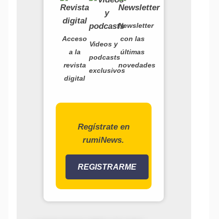
Newsletter
Acceso
con las
Videos y
a la
últimas
podcasts
revista
novedades
exclusivos
Alte
digital
Regístrate en
rumiNews.
REGISTRARME