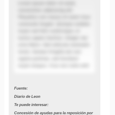
Lorem ipsum dolor sit amet,
consectetur adipiscing elit.
Phasellus non massa sit amet risus
commodo feugiat. Quisque sodales
turpis sed felis scelerisque, et
luctus sapien facilisis. Integer nec
urna libero. Sed vehicula venenatis
lorem. Aenean fringilla dui non
sapien pulvinar, sed tincidunt
turpis tempus. Cras non nulla velit.
Fuente:
Diario de Leon
Te puede interesar:
Concesión de ayudas para la reposición por