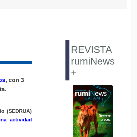
REVISTA
rumiNews
+
os
, con 3
ta.
ario (SEDRUA)
una actividad