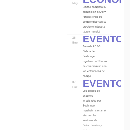
May
Elanco completa la
adquisición de AHV,
fortaleciendo su
compromiso con la
creciente industria
Eventos
láctea mundial
28
Ene
Jornada ADSG
Galicia de
Boehringer
Ingelheim – 10 años
de compromiso con
los veterinarios de
Eventos
campo
07
Ene
Los grupos de
expertos
impulsados por
Boehringer
Ingelheim cierran el
año con las
sesiones de
Soloextensivo y