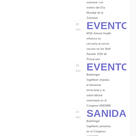
zoonosis con
motivo del Día
Mundial de la
Eventos
Zoonosis
30
Jun
MSD Animal Health
refuerza su
cercanía al sector
vacuno en los Beef
Awards 2026 de
Eventos
Provacuno
19
Jun
Boehringer
Ingelheim impulsa
el bienestar
emocional y la
salud laboral
veterinaria en el
Sanidad
Congreso ANEMBE
15
Jun
Boehringer
Ingelheim presenta
en el Congreso