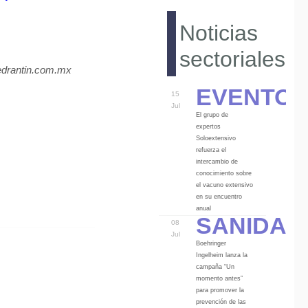
Noticias
sectoriales
edrantin.com.mx
Eventos
15
Jul
El grupo de
expertos
Soloextensivo
refuerza el
intercambio de
conocimiento sobre
el vacuno extensivo
en su encuentro
Sanidad
anual
08
Jul
Boehringer
Ingelheim lanza la
campaña “Un
momento antes”
para promover la
prevención de las