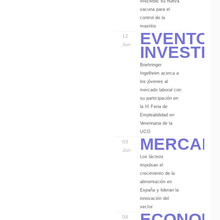
ANEMBE su nueva
vacuna para el
control de la
Eventos
mastitis
12
Investi
Jun
Boehringer
Ingelheim acerca a
los jóvenes al
mercado laboral con
su participación en
la III Feria de
Empleabilidad en
Veterinaria de la
Mercad
UCO
03
Jun
Los lácteos
impulsan el
crecimiento de la
alimentación en
España y lideran la
innovación del
Econom
sector
08