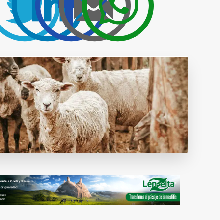
Publicidad y
colaboraciones
Contactar
Contactar con
rumiNews
estar