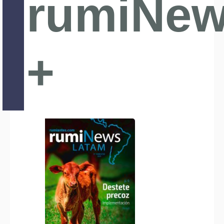
rumiNe
+