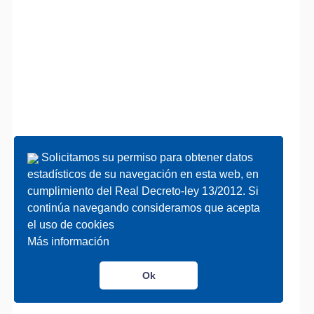
Solicitamos su permiso para obtener datos
Solicitamos su permiso para obtener datos
estadísticos de su navegación en esta web, en
estadísticos de su navegación en esta web, en
cumplimiento del Real Decreto-ley 13/2012. Si
cumplimiento del Real Decreto-ley 13/2012. Si
continúa navegando consideramos que acepta
continúa navegando consideramos que acepta
el uso de cookies
el uso de cookies
Más información
Más información
Ok
Ok