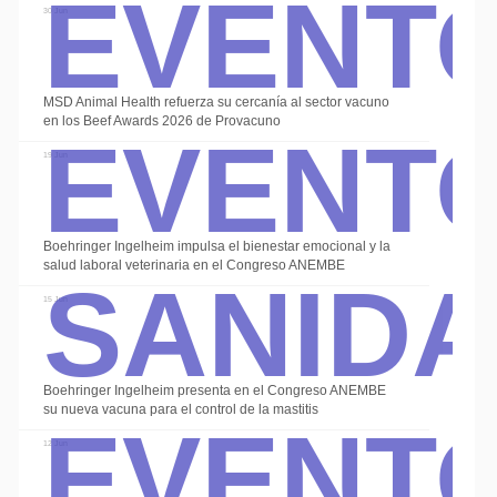
Event
30 Jun
Event
MSD Animal Health refuerza su cercanía al sector vacuno
en los Beef Awards 2026 de Provacuno
19 Jun
Alte
Sanid
Boehringer Ingelheim impulsa el bienestar emocional y la
salud laboral veterinaria en el Congreso ANEMBE
15 Jun
Event
Boehringer Ingelheim presenta en el Congreso ANEMBE
su nueva vacuna para el control de la mastitis
12 Jun